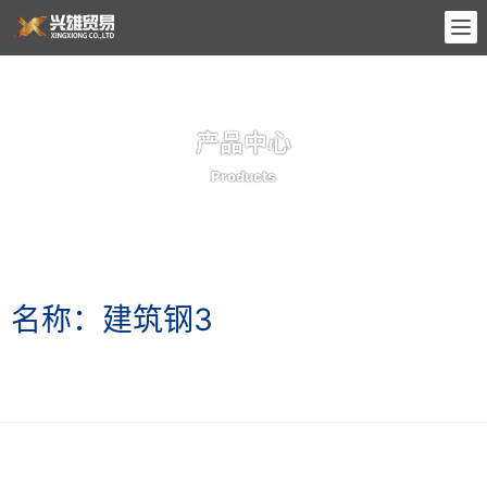
产品中心
Products
名称：建筑钢3